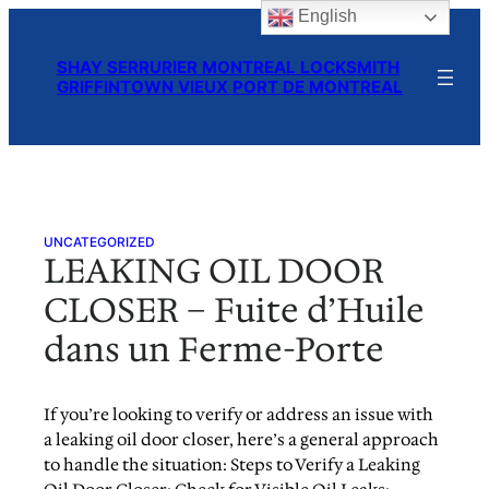
English
Skip
to
SHAY SERRURIER MONTREAL LOCKSMITH
content
GRIFFINTOWN VIEUX PORT DE MONTREAL
UNCATEGORIZED
LEAKING OIL DOOR
CLOSER – Fuite d’Huile
dans un Ferme-Porte
If you’re looking to verify or address an issue with
a leaking oil door closer, here’s a general approach
to handle the situation: Steps to Verify a Leaking