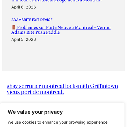
April 6, 2026
ADAMSRITE EXIT DEVICE
Problèmes sur Porte Neuve a Montreal – Verrou
Adams Rite Push Paddle
April 5, 2026
shay serrurier montreal locksmith Griffintown
vieux port de montreaL
|
info@montreallocksmithserruriermontreal247.com
We value your privacy
We use cookies to enhance your browsing experience,
|
514-836-9097
Serrurier Shay