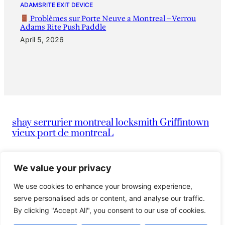
ADAMSRITE EXIT DEVICE
Problèmes sur Porte Neuve a Montreal – Verrou
Adams Rite Push Paddle
April 5, 2026
shay serrurier montreal locksmith Griffintown
vieux port de montreaL
|
info@montreallocksmithserruriermontreal247.com
We value your privacy
We use cookies to enhance your browsing experience,
|
514-836-9097
Serrurier Shay
serve personalised ads or content, and analyse our traffic.
By clicking "Accept All", you consent to our use of cookies.
© 2024 Island. All rights reserved.