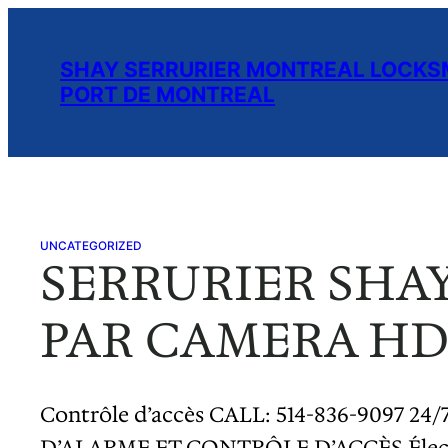
Skip
to
SHAY SERRURIER MONTREAL LOCKSM
content
PORT DE MONTREAL
UNCATEGORIZED
SERRURIER SHAY
PAR CAMERA HD
Contrôle d’accès CALL: 514-836-909
D’ALARME ET CONTRÔLE D’ACCÈS Électriq