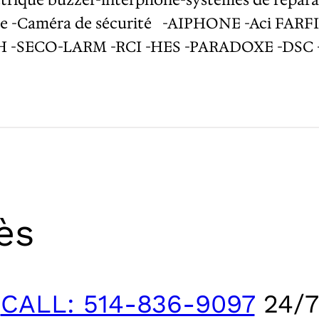
larme -Caméra de sécurité -AIPHONE -Aci F
 -SECO-LARM -RCI -HES -PARADOXE -DSC
ès
CALL: 514-836-9097
24/7