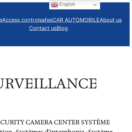
English
e
Access control
safes
CAR AUTOMOBILE
About us
Contact us
Blog
SURVEILLANCE
– SECURITY CAMERA CENTER SYSTÈME
on -Systèmes d’interphonie -Système